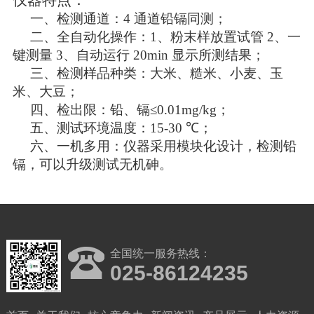
仪器特点：
一、检测通道：
4
通道铅镉同测；
二、全自动化操作：
1
、粉末样放置试管
2
、一
键测量
3
、自动运行
20min
显
示所测结果；
三、检测样品种类：大米、糙米、小麦、玉
米、大豆；
四、检出限：铅、镉
≤0.01mg/kg
；
五、测试环境温度：
15-30 ℃
；
六、一机多用：仪器采用模块化设计，检测铅
镉，可以升级测试无机砷。
全国统一服务热线：
025-86124235